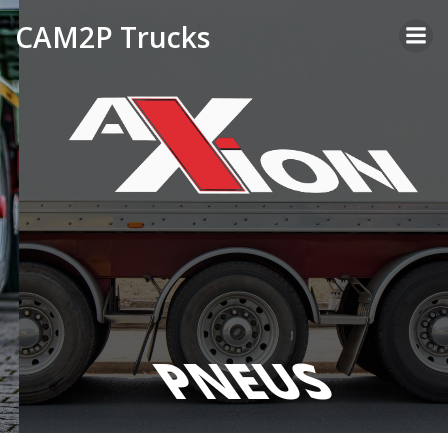
Aller
CAM2P Trucks
au
contenu
PNEUS